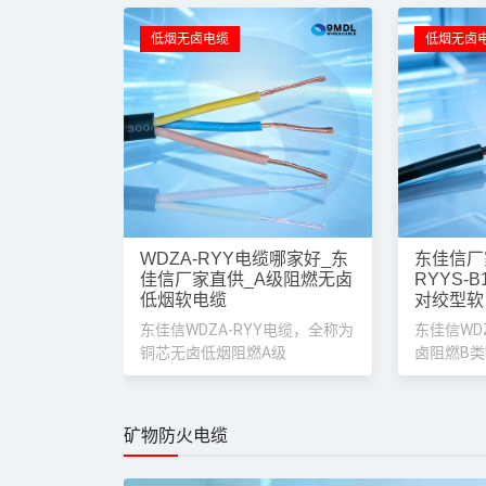
WDZA-B1 (d0,t0)-RYJY低烟
报价
WDZA-B1(d0,t0)-RYJY是一款国标高端铜芯低
配国内高标准消防工程布线需求。型号中WD代表低
物气体、发烟量极低；ZA为A
低烟无卤电缆
低烟无卤
WDZA-RYY电缆哪家好_东
东佳信厂