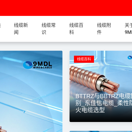
类
线缆新
线缆常
线缆百
线缆附
关
闻
识
科
件
9M
E电缆,耐火电缆,电缆选型
线缆百科
BTTRZ与BBTRZ电
别_东佳信电缆_柔性
火电缆选型