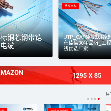
线缆百科
局域用途电缆
国标铜芯钢带铠
东佳信DJVPV
UTP_CAT6网线哪家
东佳信30年品牌_工
装电缆
标纯铜双层屏蔽
线优选厂家
热