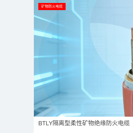
佳信厂家直供_A级阻燃无卤
RYYS-
低烟软电缆
对绞型软
东佳信WDZA-RYY电缆，全称为
东佳信WDZ
铜芯无卤低烟阻燃A级
卤阻燃B类
矿物防火电缆
矿物防火电缆