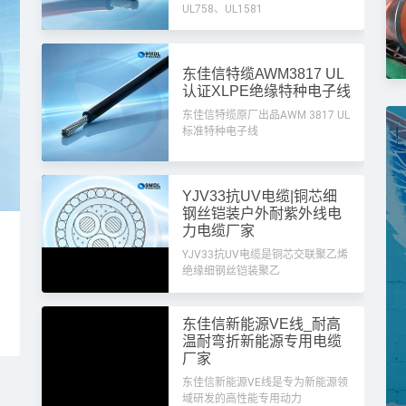
UL758、UL1581
东佳信特缆AWM3817 UL
认证XLPE绝缘特种电子线
东佳信特缆原厂出品AWM 3817 UL
标准特种电子线
YJV33抗UV电缆|铜芯细
钢丝铠装户外耐紫外线电
YJV-5×10电缆 0.6/1KV 国标铜芯五
ZC-
力电缆厂家
芯电力电缆
安防
YJV33抗UV电缆是铜芯交联聚乙烯
绝缘细钢丝铠装聚乙
YJV 5×10电缆是一款国标低压铜芯交联聚乙烯绝缘电
ZC-RV
力电缆，规格为5芯、单芯截面积10mm2，额定工作
蔽软电缆，
电压0.6/1kV，适配工频50Hz交流输配电系统。产品
1966
东佳信新能源VE线_耐高
严格遵循国家标准生产，采用优质无氧
工程专
温耐弯折新能源专用电缆
厂家
东佳信新能源VE线是专为新能源领
域研发的高性能专用动力