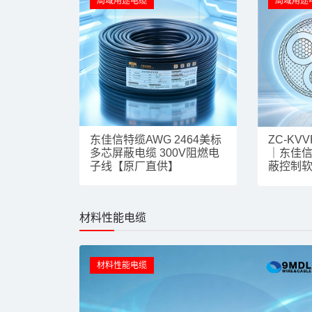
局域用途电缆
局域用途
VVP拖链
东佳信特缆AWG 2464美标
ZC-KV
曲 工业自
多芯屏蔽电缆 300V阻燃电
｜东佳信
子线【原厂直供】
蔽控制
材料性能电缆
材料性能电缆