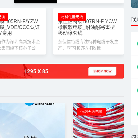
联
电缆
材料性能电缆
H05RN-F/YZW
东佳信特缆H07RN-F YCW
_VDE/CCC认证
橡胶软电缆_耐油耐寒重型
程专用
移动橡套线
缆作为深圳高新技术企
东佳信特缆专注特种电缆研发生
信集团旗下核心子公
产，旗下H07RN-F欧标
阅