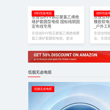
材料性能电缆
材料性能
东佳信BVV铜芯聚氯乙烯绝
缘护套圆型电缆 国标纯铜固
定布线专用
东佳信BVV铜芯聚氯乙烯绝缘聚
氯乙烯护套圆型电缆，是深
东佳信特缆
橡胶软电缆
_户外工
东佳信特
业、东佳