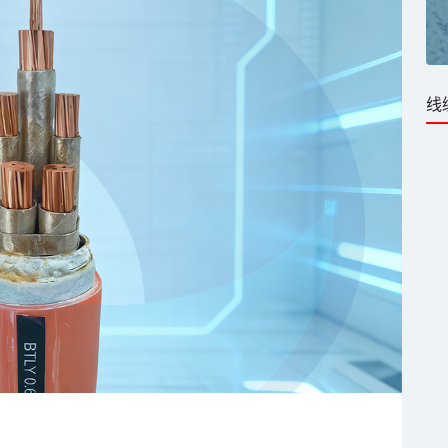
B1阻燃B类B1级耐火
缆_WDZB1-RYSP双绞屏蔽
电缆
软电缆定制
BN-RYYS-B1低烟无
东佳信WDZB1-RYSP低烟无卤
B1级
B1级阻燃双绞屏蔽控
线
矿