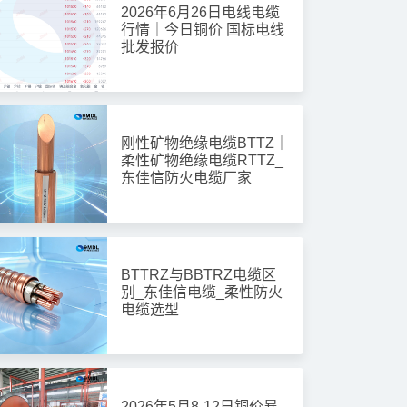
局域用途电缆
局域用途电缆
2026年6月26日电线电缆
行情｜今日铜价 国标电线
批发报价
刚性矿物绝缘电缆BTTZ｜
柔性矿物绝缘电缆RTTZ_
东佳信防火电缆厂家
东佳信TRVV/TRVVP拖链
东佳信特缆AWG 2464美标
电缆 高柔性耐弯曲 工业自
多芯屏蔽电缆 300V阻燃电
动化专用
子线【原厂直供】
BTTRZ与BBTRZ电缆区
别_东佳信电缆_柔性防火
电缆选型
能电缆
2026年5月8-12日铜价暴