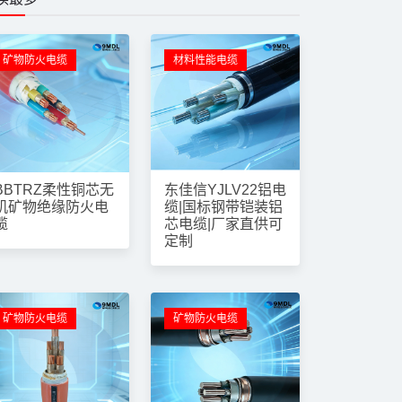
矿物防火电缆
材料性能电缆
BBTRZ柔性铜芯无
东佳信YJLV22铝电
机矿物绝缘防火电
缆|国标钢带铠装铝
缆
芯电缆|厂家直供可
定制
矿物防火电缆
矿物防火电缆