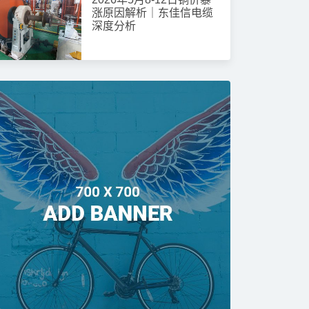
涨原因解析｜东佳信电缆
深度分析
RVSP 6×0.5屏蔽双绞线C类阻燃
自控信号电缆
SP 6×0.5为C类阻燃铜芯聚氯乙烯绝缘双绞屏
严格遵循JB/T 8734.3-2012、GB/T
6阻燃标准生产，额定电压300/300V，是弱电
用抗干扰信号