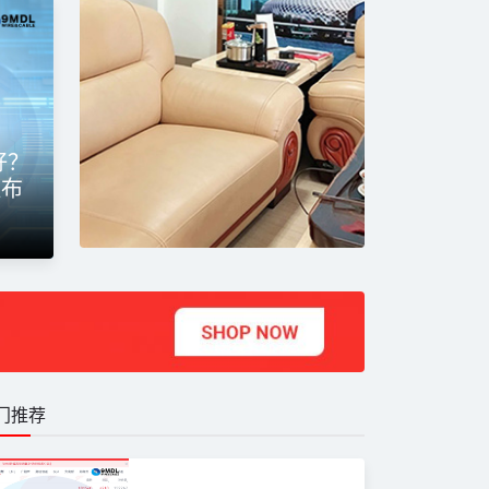
矿物防火电缆
RP计算机屏蔽软电缆_国
东佳信B
好？
程布
计算机线缆
套氧化镁
门推荐