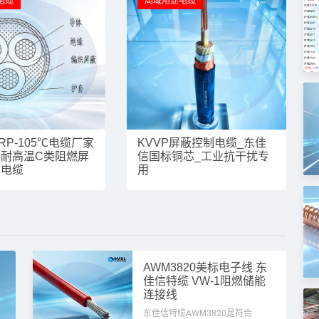
电缆
局域用途电缆
VRP-105℃电缆厂家
KVVP屏蔽控制电缆_东佳
耐高温C类阻燃屏
信国标铜芯_工业抗干扰专
软电缆
用
AWM3820美标电子线 东
材料性能电缆
材料性
佳信特缆 VW-1阻燃储能
连接线
东佳信特缆AWM3820是符合