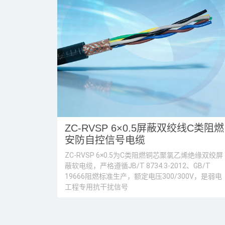
V 国标铜芯五
ZC-RVSP 6×0.5屏蔽双绞线C类阻燃
安防自控信号电缆
芯交联聚乙烯绝缘电
ZC-RVSP 6×0.5为C类阻燃铜芯聚氯乙烯绝缘双绞屏
mm2，额定工作
蔽软电缆，严格遵循JB/T 8734.3-2012、GB/T
流输配电系统。产品
19666阻燃标准生产，额定电压300/300V，是弱电
氧
工程专用抗干扰信号