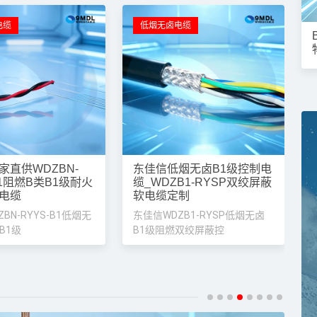
无卤A类阻燃B1级软电缆厂家
东佳信WDZ-YJLY
电缆 无卤低烟阻燃
烟无卤A类阻燃B1级防火软电缆，适
铝芯电力电缆 厂家
烟无卤材质，燃烧无腐蚀性卤化
直
电缆
低烟无卤电缆
家直供WDZBN-
东佳信低烟无卤B1级控制电