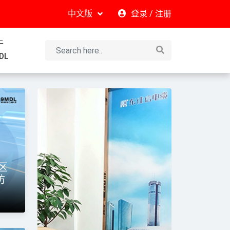
中文版
登录
/
注册
于
DL
,线缆标准
缆区
防