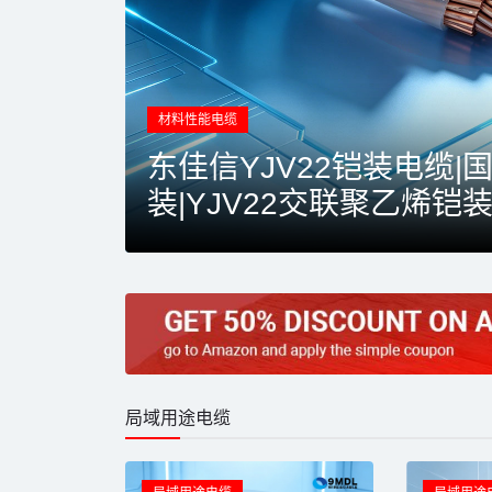
材料性能电缆
铜芯铜护
东佳信YJV22铠装电缆|
装|YJV22交联聚乙烯铠
局域用途电缆